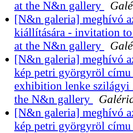
at the N&n gallery
Galé
[N&n galeria] meghívó a
kiállítására - invitation
at the N&n gallery
Galé
[N&n galeria] meghívó az
kép petri györgyröl címu k
exhibition lenke szilágyi
the N&n gallery
Galéri
[N&n galeria] meghívó az
kép petri györgyröl címu k