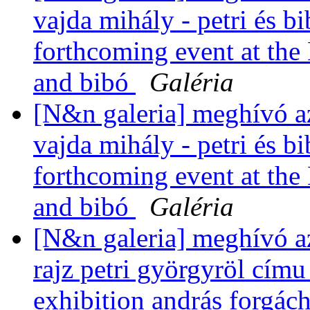
vajda mihály - petri és bi
forthcoming event at the 
and bibó
Galéria
[N&n galeria] meghívó a
vajda mihály - petri és bi
forthcoming event at the 
and bibó
Galéria
[N&n galeria] meghívó a
rajz petri györgyröl címu k
exhibition andrás forgác