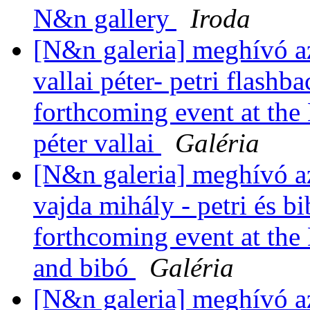
N&n gallery
Iroda
[N&n galeria] meghívó a
vallai péter- petri flashba
forthcoming event at the 
péter vallai
Galéria
[N&n galeria] meghívó a
vajda mihály - petri és bi
forthcoming event at the 
and bibó
Galéria
[N&n galeria] meghívó a