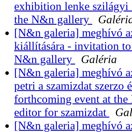
exhibition lenke szilágyi
the N&n gallery
Galéri
[N&n galeria] meghívó a
kiállítására - invitation t
N&n gallery
Galéria
[N&n galeria] meghívó a
petri a szamizdat szerzo é
forthcoming event at the 
editor for szamizdat
Gal
[N&n galeria] meghívó a