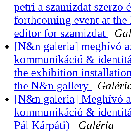
petri a szamizdat szerzo é
forthcoming event at the 
editor for szamizdat
Gal
[N&n galeria] meghívó az
kommunikáció & identitás 
the exhibition installati
the N&n gallery
Galéri
[N&n galeria] Meghívó az
kommunikáció & identitás
Pál Kárpáti)
Galéria