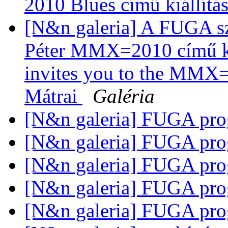
2010 Blues című kiállítá
[N&n galeria] A FUGA s
Péter MMX=2010 című ko
invites you to the MMX=
Mátrai
Galéria
[N&n galeria] FUGA pro
[N&n galeria] FUGA pro
[N&n galeria] FUGA pr
[N&n galeria] FUGA pro
[N&n galeria] FUGA pro