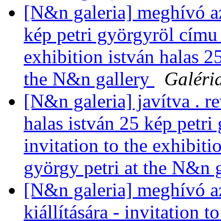
[N&n galeria] meghívó az
kép petri györgyröl címu k
exhibition istván halas 2
the N&n gallery
Galéri
[N&n galeria] javítva . 
halas istván 25 kép petri 
invitation to the exhibiti
györgy petri at the N&n 
[N&n galeria] meghívó a
kiállítására - invitation 