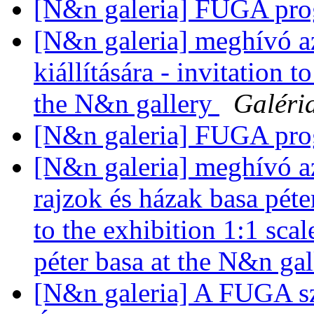
[N&n galeria] FUGA pro
[N&n galeria] meghívó az
kiállítására - invitation t
the N&n gallery
Galéri
[N&n galeria] FUGA pr
[N&n galeria] meghívó a
rajzok és házak basa péter
to the exhibition 1:1 sca
péter basa at the N&n ga
[N&n galeria] A FUGA sze