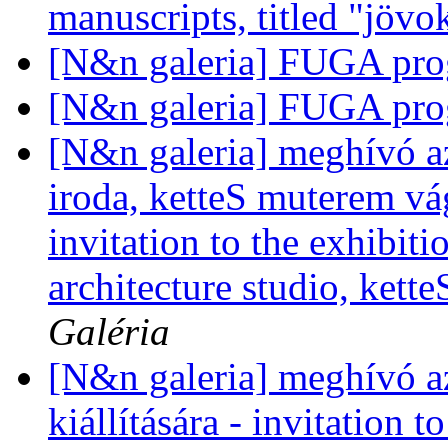
manuscripts, titled "jövo
[N&n galeria] FUGA pr
[N&n galeria] FUGA pr
[N&n galeria] meghívó a
iroda, ketteS muterem vág
invitation to the exhibit
architecture studio, kett
Galéria
[N&n galeria] meghívó a
kiállítására - invitation