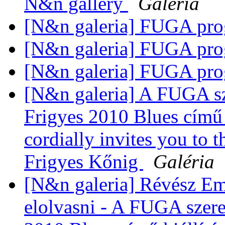
N&n gallery
Galéria
[N&n galeria] FUGA pr
[N&n galeria] FUGA pr
[N&n galeria] FUGA pr
[N&n galeria] A FUGA sz
Frigyes 2010 Blues című 
cordially invites you to 
Frigyes Kőnig
Galéria
[N&n galeria] Révész Em
elolvasni - A FUGA szere