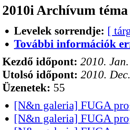
2010i Archívum téma 
Levelek sorrendje:
[ tár
További információk errő
Kezdő időpont:
2010. Jan.
Utolsó időpont:
2010. Dec.
Üzenetek:
55
[N&n galeria] FUGA pr
[N&n galeria] FUGA pr