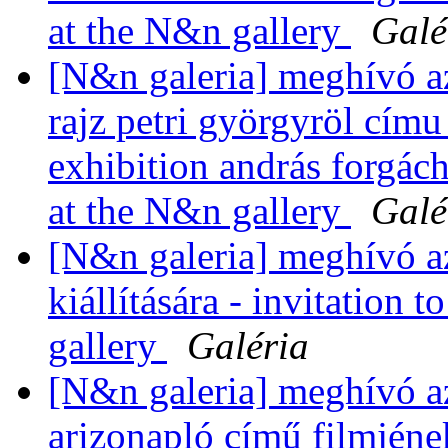
at the N&n gallery
Galé
[N&n galeria] meghívó a
rajz petri györgyröl címu k
exhibition andrás forgác
at the N&n gallery
Galé
[N&n galeria] meghívó a
kiállítására - invitation 
gallery
Galéria
[N&n galeria] meghívó az
arizonapló című filmjének